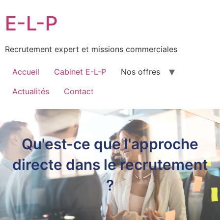
E-L-P
Recrutement expert et missions commerciales
Accueil
Cabinet E-L-P
Nos offres
Actualités
Contact
Qu'est-ce que l'approche
directe dans le recrutement
?